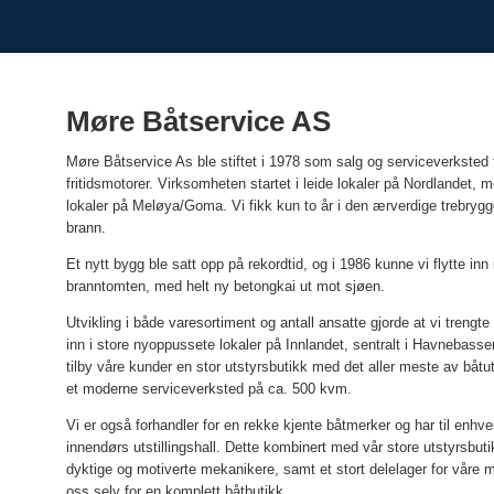
Møre Båtservice AS
Møre Båtservice As ble stiftet i 1978 som salg og serviceverksted 
fritidsmotorer. Virksomheten startet i leide lokaler på Nordlandet, me
lokaler på Meløya/Goma. Vi fikk kun to år i den ærverdige trebrygg
brann.
Et nytt bygg ble satt opp på rekordtid, og i 1986 kunne vi flytte inn 
branntomten, med helt ny betongkai ut mot sjøen.
Utvikling i både varesortiment og antall ansatte gjorde at vi trengte
inn i store nyoppussete lokaler på Innlandet, sentralt i Havnebasse
tilby våre kunder en stor utstyrsbutikk med det aller meste av båtut
et moderne serviceverksted på ca. 500 kvm.
Vi er også forhandler for en rekke kjente båtmerker og har til enhver ti
innendørs utstillingshall. Dette kombinert med vår store utstyrsbu
dyktige og motiverte mekanikere, samt et stort delelager for våre mo
oss selv for en komplett båtbutikk.