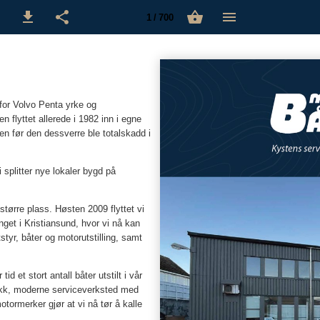
1 / 700
for Volvo Penta yrke og
n flyttet allerede i 1982 inn i egne
en før den dessverre ble totalskadd i
i splitter nye lokaler bygd på
 større plass. Høsten 2009 flyttet vi
nget i Kristiansund, hvor vi nå kan
styr, båter og motorutstilling, samt
d et stort antall båter utstilt i vår
tikk, moderne serviceverksted med
tormerker gjør at vi nå tør å kalle